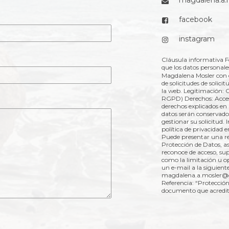
magdalena.a
facebook
instagram
Cláusula informativa 
que los datos personale
Magdalena Mosler con e
de solicitudes de solici
la web. Legitimación: C
RGPD) Derechos: Acceso,
derechos explicados en 
datos serán conservados
gestionar su solicitud.
política de privacidad
Puede presentar una r
Protección de Datos, así
reconoce de acceso, supr
como la limitación u o
un e-mail a la siguiente
magdalena.a.mosler@g
Referencia: “Protecci
documento que acredite