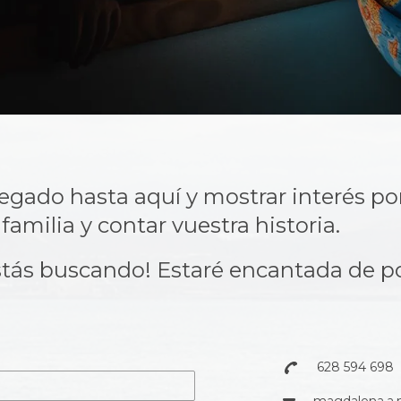
egado hasta aquí y mostrar interés por
amilia y contar vuestra historia.
stás buscando! Estaré encantada de p
628 594 698