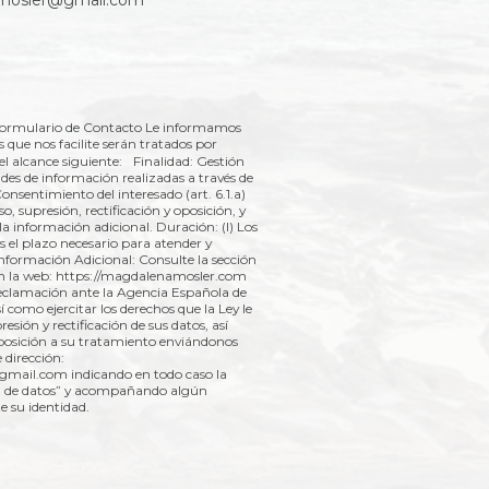
.mosler@gmail.com
Formulario de Contacto Le informamos
s que nos facilite serán tratados por
l alcance siguiente: Finalidad: Gestión
tudes de información realizadas a través de
onsentimiento del interesado (art. 6.1.a)
 supresión, rectificación y oposición, y
la información adicional. Duración: (I) Los
 el plazo necesario para atender y
 Información Adicional: Consulte la sección
 en la web: https://magdalenamosler.com
eclamación ante la Agencia Española de
 como ejercitar los derechos que la Ley le
esión y rectificación de sus datos, así
posición a su tratamiento enviándonos
 dirección:
mail.com indicando en todo caso la
ón de datos” y acompañando algún
 su identidad.